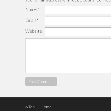
Name
*
Email
*
Website
Footer
Top
Home