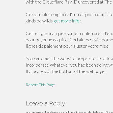
with the Cloudflare Ray ID uncovered at The 
Ce symbole remplace d'autres pour compléter
kinds de wilds
get more info
:
Cette ligne marquée sur les rouleaux est l’en
pour payer un acquire. Certaines devices à s
lignes de paiement pour ajuster votre mise.
You can email the website proprietor to allo
incorporate Whatever you had been doing whe
ID located at the bottom of the webpage.
Report This Page
Leave a Reply
Your email address will not be published.
Requ