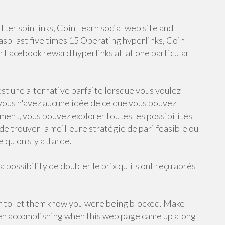
tter spin links, Coin Learn social web site and
asp last five times 15 Operating hyperlinks, Coin
rn Facebook reward hyperlinks all at one particular
est une alternative parfaite lorsque vous voulez
vous n'avez aucune idée de ce que vous pouvez
ment, vous pouvez explorer toutes les possibilités
 de trouver la meilleure stratégie de pari feasible ou
e qu'on s'y attarde.
la possibility de doubler le prix qu'ils ont reçu après
er to let them know you were being blocked. Make
een accomplishing when this web page came up along