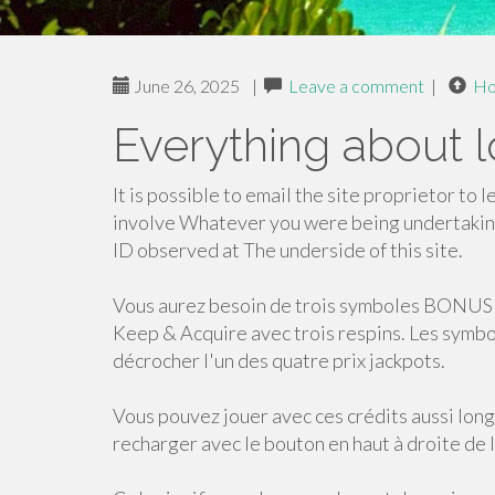
June 26, 2025
|
Leave a comment
|
H
Everything about l
It is possible to email the site proprietor t
involve Whatever you were being undertaking
ID observed at The underside of this site.
Vous aurez besoin de trois symboles BONUS é
Keep & Acquire avec trois respins. Les symb
décrocher l'un des quatre prix jackpots.
Vous pouvez jouer avec ces crédits aussi lon
recharger avec le bouton en haut à droite de l