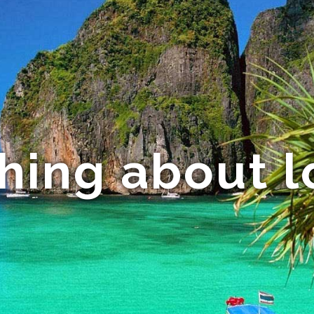
hing about l