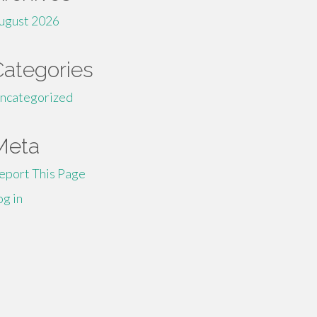
ugust 2026
Categories
ncategorized
Meta
eport This Page
og in